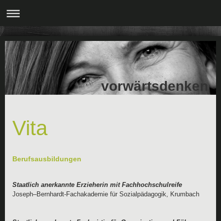
vorwärtsdenken
Vita
Berufsausbildungen
Staatlich anerkannte Erzieherin mit Fa
Joseph–Bernhardt-Fachakademie für Sozialpädagogik, Krumbach      